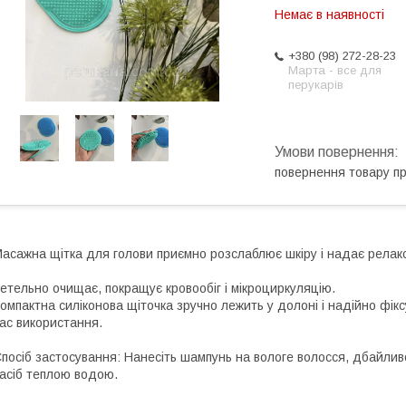
Немає в наявності
+380 (98) 272-28-23
Марта - все для
перукарів
повернення товару п
асажна щітка для голови приємно розслаблює шкіру і надає релак
етельно очищає, покращує кровообіг і мікроциркуляцію.
омпактна силіконова щіточка зручно лежить у долоні і надійно фікс
ас використання.
посіб застосування: Нанесіть шампунь на вологе волосся, дбайлив
асіб теплою водою.