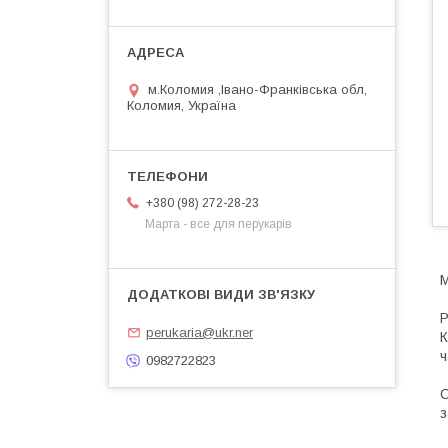
м.Коломия ,Івано-Франківська обл,
Коломия, Україна
+380 (98) 272-28-23
Марта - все для перукарів
М
Р
perukaria@ukr.ner
К
ч
0982722823
С
з