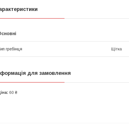
арактеристики
Основні
ип гребінця
Щітка
нформація для замовлення
іна:
60 ₴