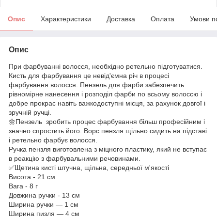
Опис
Характеристики
Доставка
Оплата
Умови п
Опис
При фарбуванні волосся, необхідно ретельно підготуватися.
Кисть для фарбування це невід'ємна річ в процесі
фарбування волосся. Пензель для фарби забезпечить
рівномірне нанесення і розподіл фарби по всьому волоссю і
добре прокрас навіть важкодоступні місця, за рахунок довгої і
зручній ручці.
🌼Пензель зробить процес фарбування більш професійним і
значно спростить його. Ворс пензля щільно сидить на підставі
і ретельно фарбує волосся.
Ручка пензля виготовлена з міцного пластику, який не вступає
в реакцію з фарбувальними речовинами.
✅Щетина кисті штучна, щільна, середньої м'якості
Висота - 21 см
Вага - 8 г
Довжина ручки - 13 см
Ширина ручки — 1 см
Ширина пизля — 4 см