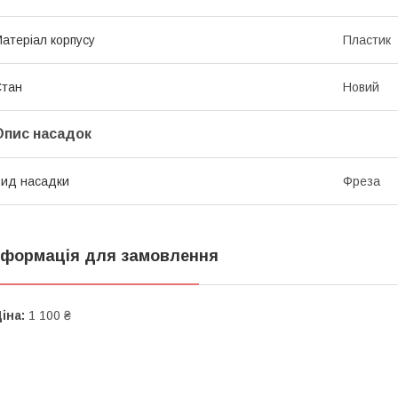
атеріал корпусу
Пластик
Стан
Новий
Опис насадок
ид насадки
Фреза
нформація для замовлення
іна:
1 100 ₴