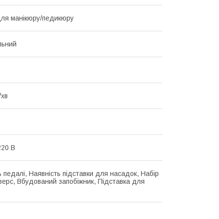
ля манікюру/педикюру
льний
/хв
20 В
ь педалі, Наявність підставки для насадок, Набір
верс, Вбудований запобіжник, Підставка для