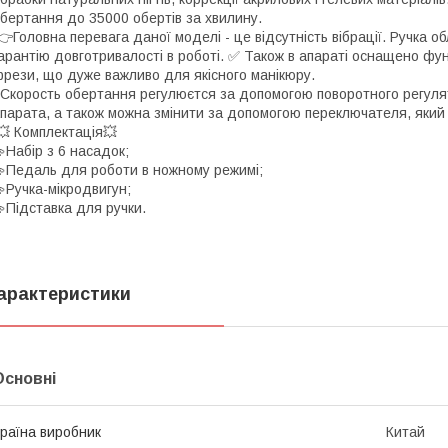
бертання до 35000 обертів за хвилину.
Головна перевага даної моделі - це відсутність вібрації. Ручк
арантію довготривалості в роботі. ✅️ Також в апараті оснащено ф
рези, що дуже важливо для якісного манікюру.
корость обертання регулюєтся за допомогою поворотного регулят
парата, а також можна змінити за допомогою переключателя, який
 Комплектація💥
Набір з 6 насадок;
Педаль для роботи в ножному режимі;
Ручка-мікродвигун;
Підставка для ручки.
арактеристики
Основні
раїна виробник
Китай