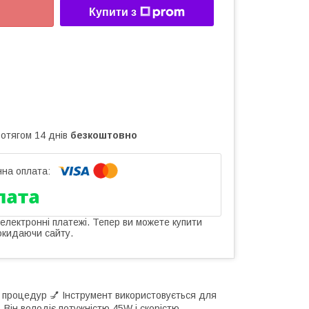
Купити з
ротягом 14 днів
безкоштовно
 електронні платежі. Тепер ви можете купити
окидаючи сайту.
 процедур 💅 Інструмент використовується для
. Він володіє потужністю 45W і скорістю