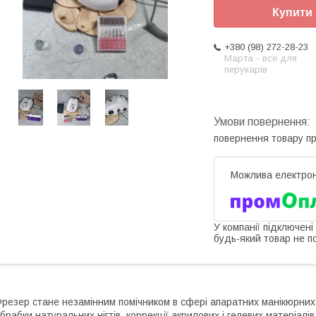
Купити
+380 (98) 272-28-23
Марта - все для
перукарів
повернення товару п
У компанії підключені
будь-який товар не п
резер стане незамінним помічником в сфері апаратних манікюрних
брабки натуральних нігтів, коррекції акрилових і гелевих матеріалів