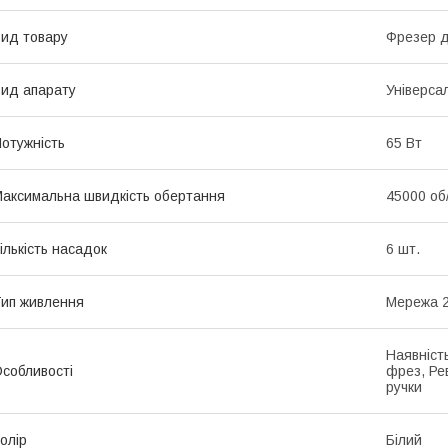
ид товару
Фрезер д
ид апарату
Універса
отужність
65 Вт
аксимальна швидкість обертання
45000 об
ількість насадок
6 шт.
ип живлення
Мережа 2
Наявніст
собливості
фрез, Ре
ручки
олір
Білий