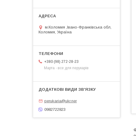
м.Коломия ,Івано-Франківська обл,
Коломия, Україна
+380 (98) 272-28-23
Марта - все для перукарів
perukaria@ukr.ner
0982722823
Ф
о