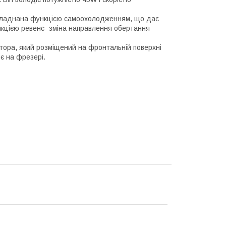
а обладнана функцією самоохолодженням, що дає
ункцією ревенс- зміна направлення обертання
ора, який розміщений на фронтальній поверхні
 є на фрезері.