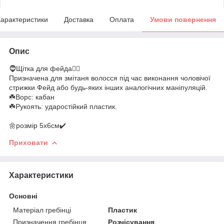
арактеристики
Доставка
Оплата
Умови повернення
Опис
🧔Щітка для фейда💇‍♂️
Призначена для змітаня волосся під час виконання чоловічої
стрижки Фейд або будь-яких інших аналогічних маніпуляцій.
☘️Ворс: кабан
☘️Рукоять: ударостійкий пластик.
🌼розмір 5х6см✔️
Приховати
Характеристики
Основні
Матеріал гребінці
Пластик
Призначення гребінця
Розчісування