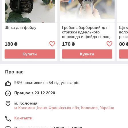
Щітка для фейду
Гребень барберский для
Щітк
стрижки идеального
воло
перехода и фейда волос,
рези
колір : сірий
Коль
180
170
80
₴
₴
Купити
Купити
Про нас
96% позитивних з 54 відгуків за рік
Працює з 23.12.2020
м. Коломия
м.Коломия ,Івано-Франківська обл, Коломия, Україна
Контакти