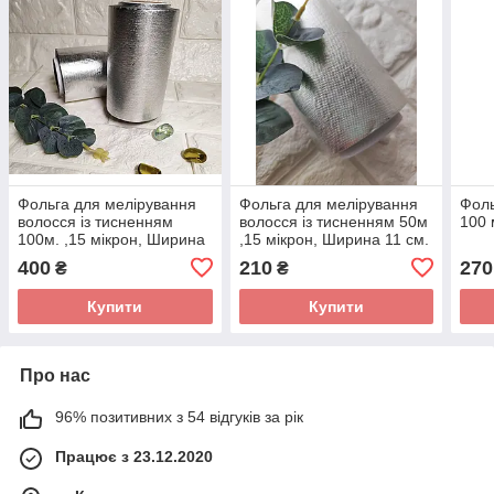
Фольга для мелірування
Фольга для мелірування
Фоль
волосся із тисненням
волосся із тисненням 50м
100 
100м. ,15 мікрон, Ширина
,15 мікрон, Ширина 11 см.
11 см. ш
ш
400
210
270
₴
₴
Купити
Купити
Про нас
96% позитивних з 54 відгуків за рік
Працює з 23.12.2020