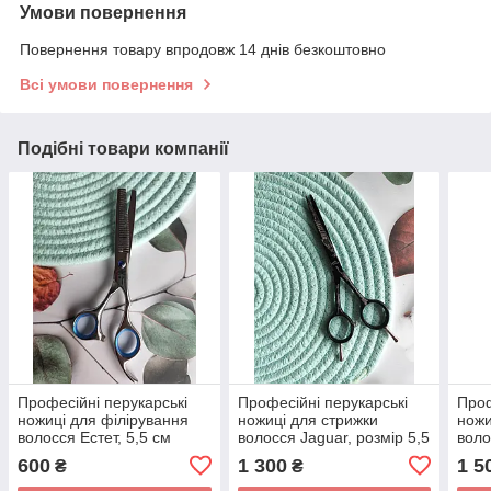
Умови повернення
Повернення товару впродовж 14 днів безкоштовно
Всі умови повернення
Подібні товари компанії
Професійні перукарські
Професійні перукарські
Проф
ножиці для філірування
ножиці для стрижки
ножи
волосся Естет, 5,5 см
волосся Jaguar, розмір 5,5
воло
см
600
1 300
1 5
₴
₴