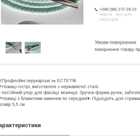
+380 (98) 272-28-23
Марта - все для
перукарів
повернення товару п
Професійні перукарські ✂️ ЕСТЕТ🌺
Ножиці гострі, виготовлені з нержавіючої сталі.
 постійний упор для фіксації мізинця. Зручна форма ручок, забезп
️Ножиці з блакитним каменем по середині♥️. Підходять для стрижки
озмір 5,5 см
арактеристики