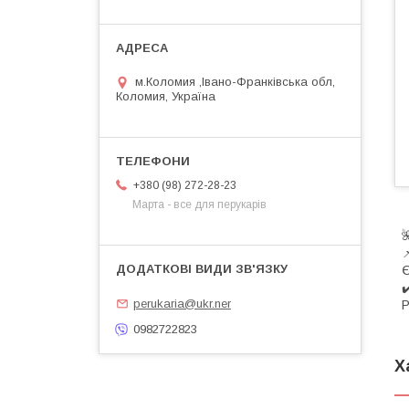
м.Коломия ,Івано-Франківська обл,
Коломия, Україна
+380 (98) 272-28-23
Марта - все для перукарів


Є
✔
perukaria@ukr.ner
Р
0982722823
Х