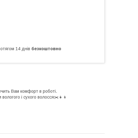
ротягом 14 днів
безкоштовно
ечить Вам комфорт в роботі.
 вологого і сухого волосся✂️👧👦