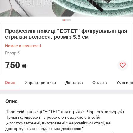
Професійні ножиці "ЕСТЕТ" філірувальні для
стрижки волосся, розмір 5,5 см
Немає в наявності
Роздріб
750
₴
Опис
Характеристики
Доставка
Оплата
Умови п
Опис
Професійні ножиці "ЕСТЕТ" для стрижки. Чорного кольору👍
Прямі і філіровочні з робочою поверхнею 5.5. 🌺
✂️гостро-заточені, виготовлені з нержавіючої сталі, не
деформуються і піддаються дезінфекції.