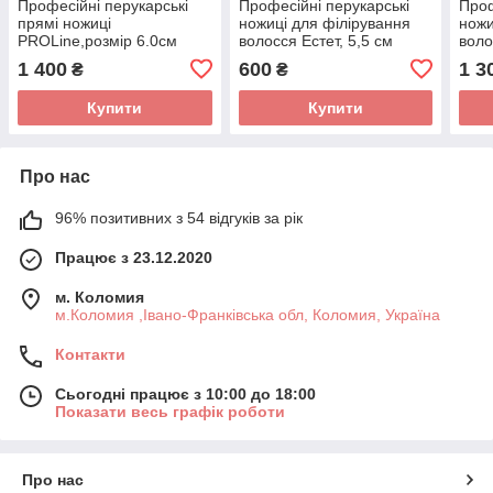
Професійні перукарські
Професійні перукарські
Проф
прямі ножиці
ножиці для філірування
ножи
PRОLine,розмір 6.0см
волосся Естет, 5,5 см
воло
см
1 400
600
1 3
₴
₴
Купити
Купити
Про нас
96% позитивних з 54 відгуків за рік
Працює з 23.12.2020
м. Коломия
м.Коломия ,Івано-Франківська обл, Коломия, Україна
Контакти
Сьогодні працює з 10:00 до 18:00
Показати весь графік роботи
Про нас