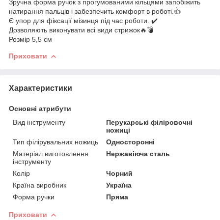
Зручна форма ручок з прогумованими кільцями запобіжить
натирання пальців і забезпечить комфорт в роботі.👍
Є упор для фіксації мізинця під час роботи. ✔️
Дозволяють виконувати всі види стрижок🔥💣
Розмір 5,5 см
Приховати
Характеристики
Основні атрибути
Вид інструменту
Перукарські філіровочні
ножиці
Тип філірувальних ножиць
Односторонні
Матеріал виготовлення
Нержавіюча сталь
інструменту
Колір
Чорний
Країна виробник
Україна
Форма ручки
Пряма
Приховати