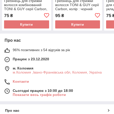
Гребінець для стрижки
Гребінець для стрижки
Греб
волосся комбінований
волосся TONI & GUY серії
для 
TONI & GUY серії Carbon,
Carbon, колір : чорний
укла
в чорному кольорі
75
95
75
₴
₴
Купити
Купити
Про нас
96% позитивних з 54 відгуків за рік
Працює з 23.12.2020
м. Коломия
м.Коломия ,Івано-Франківська обл, Коломия, Україна
Контакти
Сьогодні працює з 10:00 до 18:00
Показати весь графік роботи
Про нас