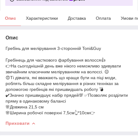
Опис
Характеристики
Доставка
Оплата
Умови п
Опис
Гребінь для мелірування 3-сторонній Toni&Guy
Гребінець для часткового фарбування волосся👍
👉На сьогоднішній день вже нікого неможливо здивувати
звичайним класичним меліруванням на волоссі. 😌
😍Ті дівчата, які вважають що краще бути на піці моди,
роблять більш складне мелірування в різних техніках за
допомогою гребінців які пришвидшать роботу 💣
✔️Значно пришвидшує набір прядей💯 ✅Позволяє розділити
пряму в одинаковому балансі
🌸Довжина 21,5 см
🌸Ширина робочої поверхні 7,5см👆*10см👉
Приховати