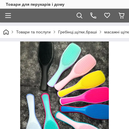
Товари для перукарів і дому
Товари та послуги
Гребінці,щітки,браші
масажні щітк