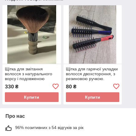
Щітка для змітання
Щітка для гарячої укладки
волосся з натурального
волосся двохстороння, з
ворсу і подовженою
резиновою ручкою.
ручкою
Кольори в асортименті.
330
80
₴
₴
Купити
Купити
Про нас
96% позитивних з 54 відгуків за рік