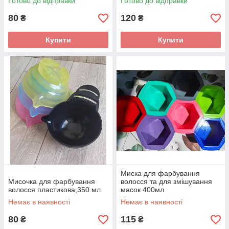
Готово до відправки
Готово до відправки
80
120
₴
₴
Купити
Купити
Миска для фарбування
Мисочка для фарбування
волосся та для змішування
волосся пластикова,350 мл
масок 400мл
Немає в наявності
Немає в наявності
80
115
₴
₴