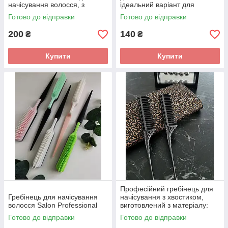
начісування волосся, з
ідеальний варіант для
хвостиком. довжина 26.5
Барбершопів
Готово до відправки
Готово до відправки
200
140
₴
₴
Купити
Купити
Професійний гребінець для
Гребінець для начісування
начісування з хвостиком,
волосся Salon Professional
виготовлений з матеріалу:
карбон
Готово до відправки
Готово до відправки