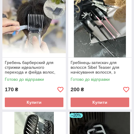
Гребень барберский для
Гребінець-затискач для
стрижки идеального
волосся Sibel Teaser для
перехода и фейда волос,
начісування волосся, з
колір : сірий
хвостиком. довжина 26.5
Готово до відправки
Готово до відправки
170
200
₴
₴
Купити
Купити
–20%