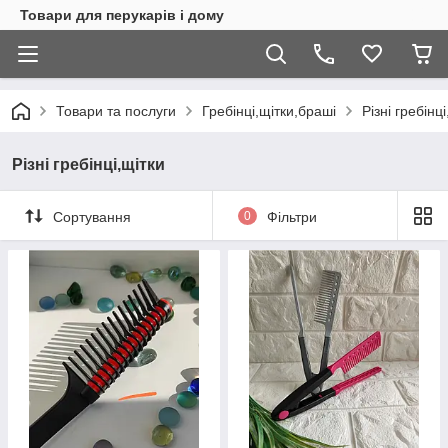
Товари для перукарів і дому
Товари та послуги
Гребінці,щітки,браші
Різні гребінц
Різні гребінці,щітки
Сортування
0
Фільтри