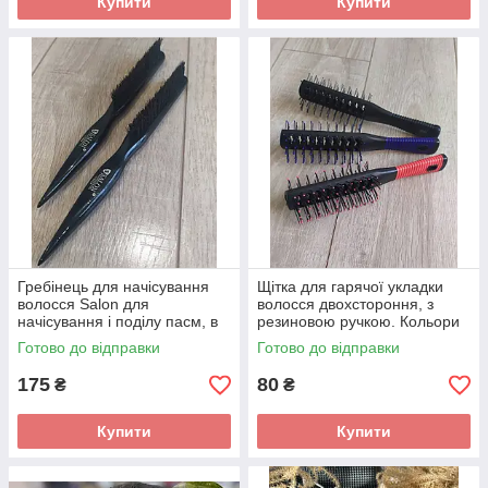
Купити
Купити
Гребінець для начісування
Щітка для гарячої укладки
волосся Salon для
волосся двохстороння, з
начісування і поділу пасм, в
резиновою ручкою. Кольори
чорному кольорі
в асортименті.
Готово до відправки
Готово до відправки
175
80
₴
₴
Купити
Купити