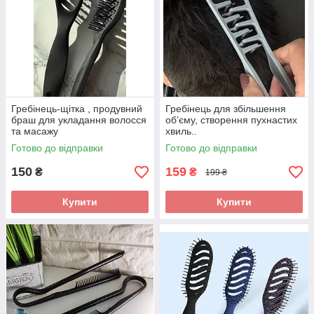
Гребінець-щітка , продувний
Гребінець для збільшення
браш для укладання волосся
обʼєму, створення пухнастих
та масажу
хвиль..
Готово до відправки
Готово до відправки
150
159
₴
₴
199 ₴
Купити
Купити