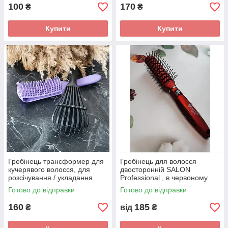
100
170
₴
₴
Купити
Купити
Гребінець трансформер для
Гребінець для волосся
кучерявого волосся, для
двосторонній SALON
розсічування / укладання
Professional , в червоному
волосся.
кольорі
Готово до відправки
Готово до відправки
160
185
₴
від
₴